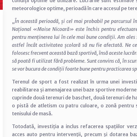
condiții optime de utilizare. Lucrările sunt estimate
meteorologice optime, perioadă în care accesul pe teren
„
În această perioadă, și cel mai probabil pe parcursul î
Național «Moise Nicoară» este închis pentru efectuare
pentru menținerea lui în cele mai bune condiții. Am ales 
astfel încât activitatea școlară să nu fie afectată. Ne ce
folosesc frecvent această bază sportivă, însă aceste lucrări
să poată fi utilizat fără probleme. Sunt convins că, în scur
se vor bucura de condiții foarte bune pentru practicarea s
Terenul de sport a fost realizat în urma unei investi
reabilitarea și amenajarea unei baze sportive modern
cuprinde două terenuri de baschet, două terenuri de ha
o pistă de atletism cu patru culoare, o zonă pentru s
tenisului de masă.
Totodată, investiția a inclus refacerea spațiilor ver
acces auto pentru intervenții, precum și dotarea baz