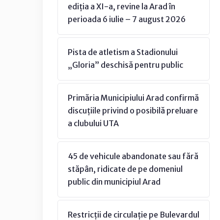
ediția a XI-a, revine la Arad în
perioada 6 iulie – 7 august 2026
Pista de atletism a Stadionului
„Gloria” deschisă pentru public
Primăria Municipiului Arad confirmă
discuțiile privind o posibilă preluare
a clubului UTA
45 de vehicule abandonate sau fără
stăpân, ridicate de pe domeniul
public din municipiul Arad
Restricții de circulație pe Bulevardul