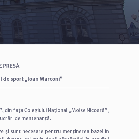
E PRESĂ
l de sport „Ioan Marconi”
”, din fața Colegiului Național „Moise Nicoară”,
lucrări de mentenanță.
ive și sunt necesare pentru menținerea bazei în