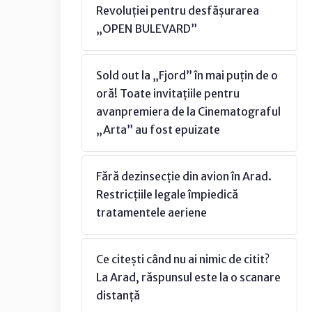
Revoluției pentru desfășurarea
„OPEN BULEVARD”
Sold out la „Fjord” în mai puțin de o
oră! Toate invitațiile pentru
avanpremiera de la Cinematograful
„Arta” au fost epuizate
Fără dezinsecție din avion în Arad.
Restricțiile legale împiedică
tratamentele aeriene
Ce citești când nu ai nimic de citit?
La Arad, răspunsul este la o scanare
distanță