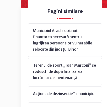
Pagini similare
Municipiul Arad a obținut
finanțarea necesară pentru
îngrijirea persoanelor vulnerabile
relocate din județul Bihor
Terenul de sport „Ioan Marconi” se
redeschide după finalizarea
lucrărilor de mentenanță
Acțiune de dezinsecție în municipiu