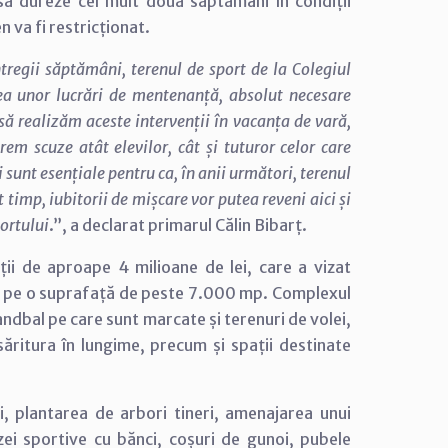
 să dureze cel mult două săptămâni în condiții
 va fi restricționat.
ntregii săptămâni, terenul de sport de la Colegiul
a unor lucrări de mentenanță, absolut necesare
să realizăm aceste intervenții în vacanța de vară,
rem scuze atât elevilor, cât și tuturor celor care
 sunt esențiale pentru ca, în anii următori, terenul
t timp, iubitorii de mișcare vor putea reveni aici și
portului
.”, a declarat primarul Călin Bibarț.
ții de aproape 4 milioane de lei, care a vizat
e pe o suprafață de peste 7.000 mp. Complexul
ndbal pe care sunt marcate și terenuri de volei,
ăritura în lungime, precum și spații destinate
zi, plantarea de arbori tineri, amenajarea unui
ei sportive cu bănci, coșuri de gunoi, pubele