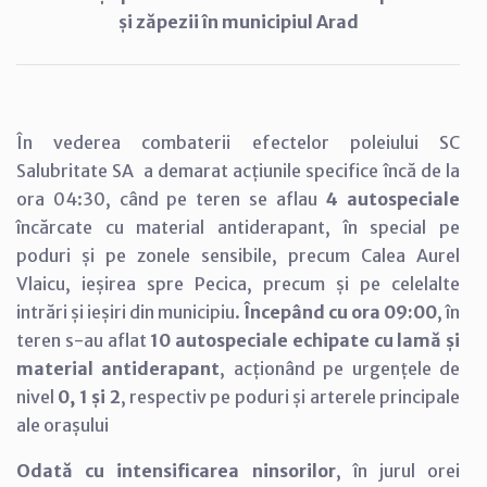
și zăpezii în municipiul Arad
În vederea combaterii efectelor poleiului SC
Salubritate SA a demarat acțiunile specifice încă de la
ora 04:30, când pe teren se aflau
4 autospeciale
încărcate cu material antiderapant, în special pe
poduri și pe zonele sensibile, precum Calea Aurel
Vlaicu, ieșirea spre Pecica, precum și pe celelalte
intrări și ieșiri din municipiu.
Începând cu ora 09:00
, în
teren s-au aflat
10 autospeciale echipate cu lamă și
material antiderapant
, acționând pe urgențele de
nivel
0, 1 și 2
, respectiv pe poduri și arterele principale
ale orașului
Odată cu intensificarea ninsorilor
, în jurul orei