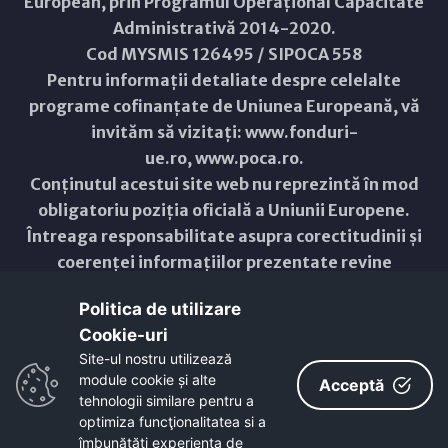
European, prin Programul Operațional Capacitate
Administrativă 2014-2020.
Cod MYSMIS 126495 / SIPOCA 558
Pentru informații detaliate despre celelalte
programe cofinanțate de Uniunea Europeană, vă
invităm să vizitați:
www.fonduri-
ue.ro
,
www.poca.ro
.
Conținutul acestui site web nu reprezintă în mod
obligatoriu poziția oficială a Uniunii Europene.
Întreaga responsabilitate asupra corectitudinii și
coerenței informațiilor prezentate revine
inițiatorilor site-ului web.
Politica de utilizare
Cookie-uri‎
Copyright © 2021 - 2026 -
Primăria Municipiului ARAD
Site-ul nostru utilizează
module cookie și alte
ResponsiveVoice
used under
Acceptă
Non-Commercial License
tehnologii similare pentru a
optimiza funcţionalitatea si a
îmbunătăţi experienţa de