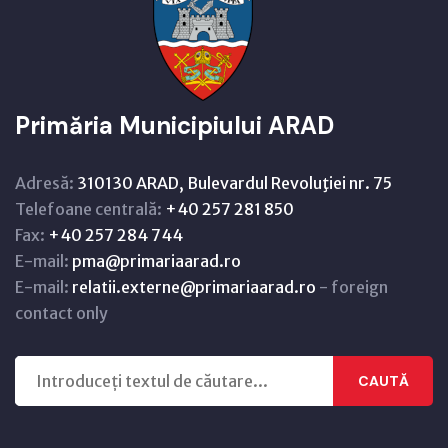
Primăria Municipiului ARAD
Adresă:
310130 ARAD, Bulevardul Revoluţiei nr. 75
Telefoane centrală:
+40 257 281 850
Fax:
+40 257 284 744
E-mail:
pma@primariaarad.ro
E-mail:
relatii.externe@primariaarad.ro
- foreign
contact only
CAUTĂ