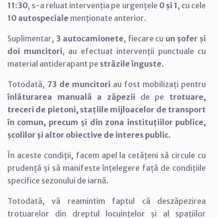
11:30
, s-a reluat intervenția pe urgențele
0 și 1
, cu cele
10 autospeciale
menționate anterior.
Suplimentar,
3 autocamionete
, fiecare cu
un șofer și
doi muncitori
, au efectuat intervenții punctuale cu
material antiderapant pe
străzile înguste
.
Totodată,
73 de muncitori
au fost mobilizați pentru
înlăturarea manuală a zăpezii
de pe
trotuare,
treceri de pietoni, stațiile mijloacelor de transport
în comun, precum și din zona instituțiilor publice,
școlilor și altor obiective de interes public
.
În aceste condiții, facem apel la cetățeni să circule cu
prudență și să manifeste înțelegere față de condițiile
specifice sezonului de iarnă.
Totodată, vă reamintim faptul că deszăpezirea
trotuarelor din dreptul locuințelor și al spațiilor