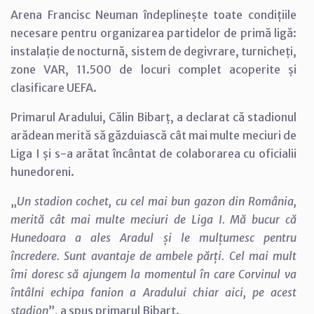
Arena Francisc Neuman îndeplinește toate condițiile
necesare pentru organizarea partidelor de primă ligă:
instalație de nocturnă, sistem de degivrare, turnicheți,
zone VAR, 11.500 de locuri complet acoperite și
clasificare UEFA.
Primarul Aradului, Călin Bibarț, a declarat că stadionul
arădean merită să găzduiască cât mai multe meciuri de
Liga I și s-a arătat încântat de colaborarea cu oficialii
hunedoreni.
„
Un stadion cochet, cu cel mai bun gazon din România,
merită cât mai multe meciuri de Liga I. Mă bucur că
Hunedoara a ales Aradul și le mulțumesc pentru
încredere. Sunt avantaje de ambele părți. Cel mai mult
îmi doresc să ajungem la momentul în care Corvinul va
întâlni echipa fanion a Aradului chiar aici, pe acest
stadion
”, a spus primarul Bibarț.