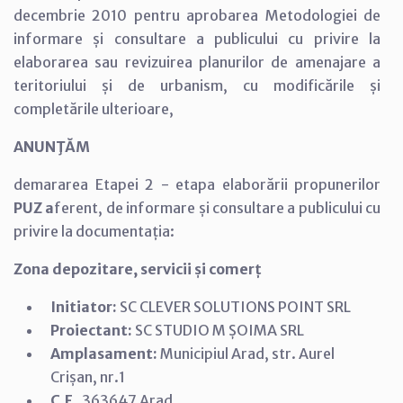
decembrie 2010 pentru aprobarea Metodologiei de
informare și consultare a publicului cu privire la
elaborarea sau revizuirea planurilor de amenajare a
teritoriului și de urbanism, cu modificările și
completările ulterioare,
ANUNŢĂM
demararea Etapei 2 - etapa elaborării propunerilor
PUZ a
ferent, de informare și consultare a publicului cu
privire la documentația:
Zona depozitare, servicii și comerț
Initiator:
SC CLEVER SOLUTIONS POINT SRL
Proiectant:
SC STUDIO M ȘOIMA SRL
Amplasament:
Municipiul Arad, str. Aurel
Crișan, nr.1
C.F.
363647 Arad