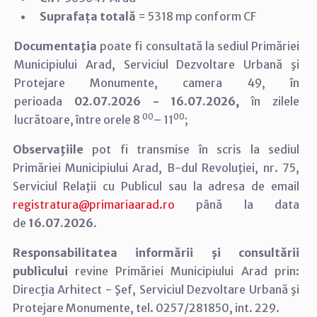
Suprafața totală
=
5318 mp conform CF
Documentaţia
poate fi consultată la sediul Primăriei
Municipiului Arad,
Serviciul Dezvoltare Urbană şi
Protejare Monumente, camera 49, în
perioada
02.07.2026 - 16.07.2026,
în zilele
00
00
lucrătoare, între orele 8
– 11
;
Observaţiile
pot fi transmise în scris la sediul
Primăriei Municipiului Arad, B-dul Revoluţiei, nr. 75,
Serviciul Relaţii cu Publicul sau la adresa de email
registratura@primariaarad.ro
până la data
de
16.07.2026.
Responsabilitatea informării şi consultării
publicului
revine Primăriei Municipiului Arad prin:
Direcţia Arhitect - Şef, Serviciul Dezvoltare Urbană şi
Protejare Monumente, tel. 0257/281850, int. 229.