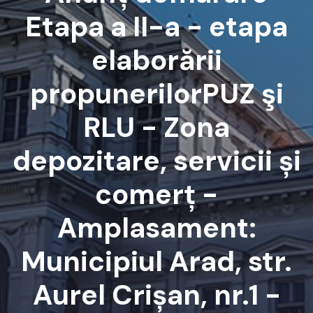
Etapa a II-a - etapa
elaborării
propunerilorPUZ şi
RLU - Zona
depozitare, servicii și
comerț -
Amplasament:
Municipiul Arad, str.
Aurel Crișan, nr.1 -