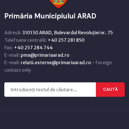
Primăria Municipiului ARAD
Adresă:
310130 ARAD, Bulevardul Revoluţiei nr. 75
Telefoane centrală:
+40 257 281 850
Fax:
+40 257 284 744
E-mail:
pma@primariaarad.ro
E-mail:
relatii.externe@primariaarad.ro
- foreign
contact only
CAUTĂ