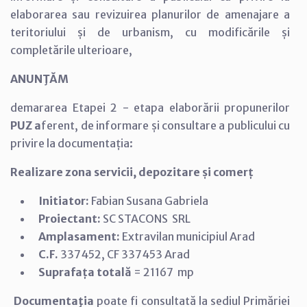
elaborarea sau revizuirea planurilor de amenajare a
teritoriului și de urbanism, cu modificările și
completările ulterioare,
ANUNŢĂM
demararea Etapei 2 - etapa elaborării propunerilor
PUZ a
ferent, de informare și consultare a publicului cu
privire la documentația:
Realizare z
ona servicii, depozitare și comerț
Initiator:
Fabian Susana Gabriela
Proiectant:
SC STACONS SRL
Amplasament:
Extravilan municipiul Arad
C.F.
337452, CF 337453 Arad
Suprafața totală
=
21167 mp
Documentaţia
poate fi consultată la sediul Primăriei