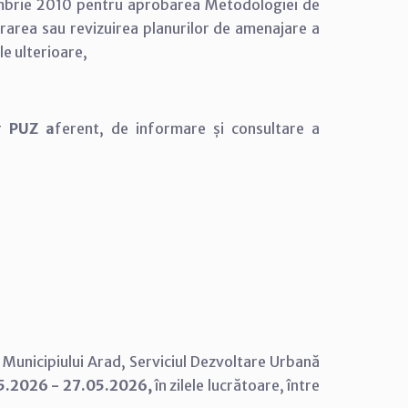
cembrie 2010 pentru aprobarea Metodologiei de
borarea sau revizuirea planurilor de amenajare a
le ulterioare,
or
PUZ a
ferent, de informare și consultare a
 Municipiului Arad,
Serviciul Dezvoltare Urbană
5.2026 - 27.05.2026,
în zilele lucrătoare, între