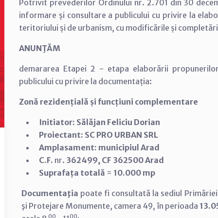
Potrivit prevederilor Ordinului nr. 2.701 din 30 de
informare și consultare a publicului cu privire la ela
teritoriului și de urbanism, cu modificările și completări
ANUNŢĂM
demararea Etapei 2 - etapa elaborării propuneril
publicului cu privire la documentația:
Zonă rezidențială și funcțiuni complementare
Initiator:
Sălăjan Feliciu Dorian
Proiectant: SC PRO URBAN SRL
Amplasament:
municipiul Arad
C.F.
nr.
362499, CF 362500 Arad
Suprafața totală
=
10.000 mp
Documentaţia
poate fi consultată la sediul Primăriei
şi Protejare Monumente, camera 49, în perioada
13.0
00
00