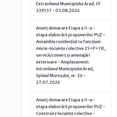
Extravilanul Municipiului Arad, CF
339537 - 03.08.2026
Anunț demarare Etapa a II-a -
etapa elaborării propunerilor PUZ -
Ansamblu rezidențial cu funcțiuni
mixte-locuințe colective 2S+P+11E,
servicii/comerț și amenajări
exterioare - Amplasament:
intravilanul Municipiului Arad,
Splaiul Mureșului, nr. 26 -
27.07.2026
Anunț demarare Etapa a II-a -
etapa elaborării propunerilor PUZ -
Construire locuințe colective -