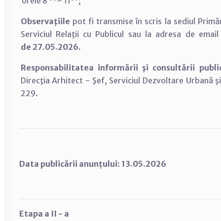
orele 8
– 11
;
Observaţiile
pot fi transmise în scris la sediul Primă
Serviciul Relaţii cu Publicul sau la adresa de emai
de 27.05.2026.
Responsabilitatea informării şi consultării publ
Direcţia Arhitect - Şef, Serviciul Dezvoltare Urbană 
229.
Data publicării anunțului: 13.05.2026
Etapa a II - a