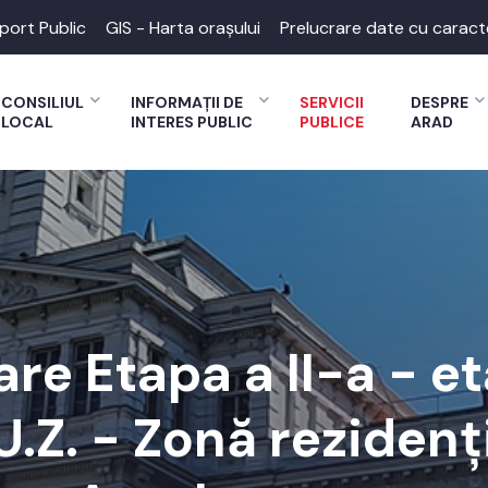
port Public
GIS - Harta orașului
Prelucrare date cu caract
CONSILIUL
INFORMAȚII DE
SERVICII
DESPRE
LOCAL
INTERES PUBLIC
PUBLICE
ARAD
e Etapa a II-a - et
U.Z. - Zonă rezidenți