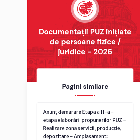
Documentații PUZ inițiate
de persoane fizice /
juridice - 2026
Pagini similare
Anunț demarare Etapa a II-a -
etapa elaborării propunerilor PUZ -
Realizare zona servicii, producție,
depozitare - Amplasament: