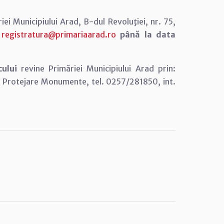
riei Municipiului Arad, B-dul Revoluţiei, nr. 75,
l
registratura@primariaarad.ro
până la data
icului
revine Primăriei Municipiului Arad prin:
şi Protejare Monumente, tel. 0257/281850, int.