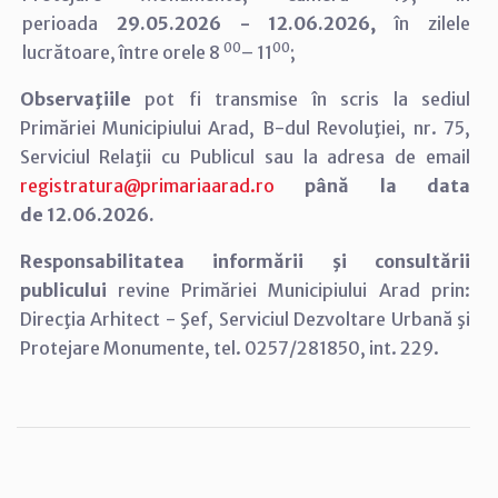
perioada
29.05.2026 - 12.06.2026,
în zilele
00
00
lucrătoare, între orele 8
– 11
;
Observaţiile
pot fi transmise în scris la sediul
Primăriei Municipiului Arad, B-dul Revoluţiei, nr. 75,
Serviciul Relaţii cu Publicul sau la adresa de email
registratura@primariaarad.ro
până la data
de 12.06.2026.
Responsabilitatea informării şi consultării
publicului
revine Primăriei Municipiului Arad prin:
Direcţia Arhitect - Şef, Serviciul Dezvoltare Urbană şi
Protejare Monumente, tel. 0257/281850, int. 229.