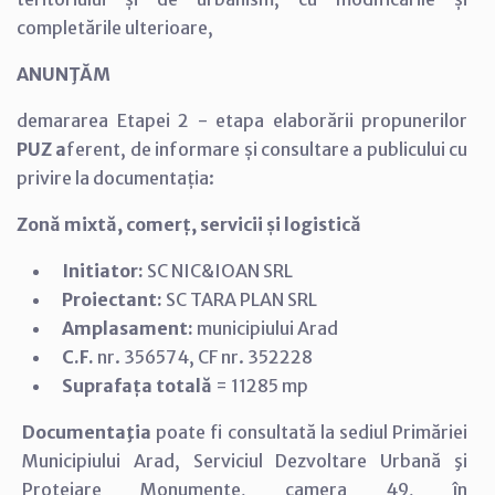
completările ulterioare,
ANUNŢĂM
demararea Etapei 2 - etapa elaborării propunerilor
PUZ a
ferent, de informare și consultare a publicului cu
privire la documentația:
Zonă mixtă, comerț, servicii și logistică
Initiator:
SC NIC&IOAN SRL
Proiectant:
SC TARA PLAN SRL
Amplasament:
municipiului Arad
C.F.
nr. 356574, CF nr. 352228
Suprafața totală
=
11285 mp
Documentaţia
poate fi consultată la sediul Primăriei
Municipiului Arad,
Serviciul Dezvoltare Urbană şi
Protejare Monumente, camera 49, în