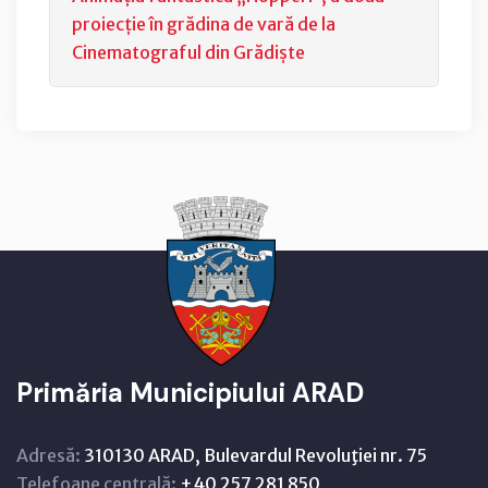
proiecție în grădina de vară de la
Cinematograful din Grădiște
Primăria Municipiului ARAD
Adresă:
310130 ARAD, Bulevardul Revoluţiei nr. 75
Telefoane centrală:
+40 257 281 850