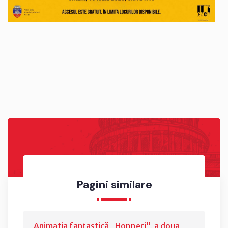
Pagini similare
Animația fantastică „Hopperi“, a doua