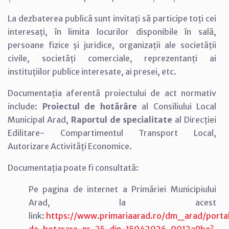
La dezbaterea publică sunt invitați să participe toți cei
interesați, în limita locurilor disponibile în sală,
persoane fizice și juridice, organizații ale societății
civile, societăți comerciale, reprezentanți ai
instituțiilor publice interesate, ai presei, etc.
Documentația aferentă proiectului de act normativ
include:
Proiectul de hotărâre
al Consiliului Local
Municipal Arad,
Raportul de specialitate
al Direcției
Edilitare- Compartimentul Transport Local,
Autorizare Activități Economice.
Documentația poate fi consultată:
Pe pagina de internet a Primăriei Municipiului
Arad, la acest
link:
https://www.primariaarad.ro/dm_arad/portal
de-hotarare-nr-25-din-15042026-0012a9be?