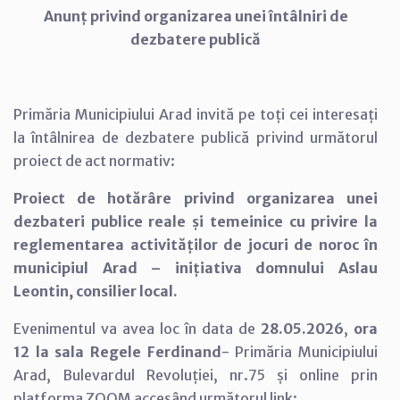
Anunț privind organizarea unei întâlniri de
dezbatere publică
Primăria Municipiului Arad invită pe toți cei interesați
la întâlnirea de dezbatere publică privind următorul
proiect de act normativ:
Proiect de hotărâre privind organizarea unei
dezbateri publice reale și temeinice cu privire la
reglementarea activităților de jocuri de noroc în
municipiul Arad – inițiativa domnului Aslau
Leontin, consilier local.
Evenimentul va avea loc în data de
28.05.2026
,
ora
12 la sala Regele Ferdinand
- Primăria Municipiului
Arad, Bulevardul Revoluției, nr.75 și online prin
platforma ZOOM accesând următorul link: