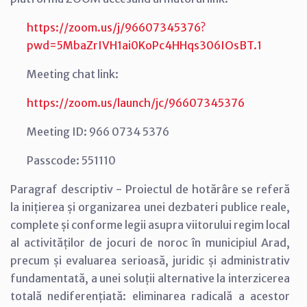
https://zoom.us/j/96607345376?
pwd=5MbaZrIVH1ai0KoPc4HHqs306IOsBT.1
Meeting chat link:
https://zoom.us/launch/jc/96607345376
Meeting ID: 966 0734 5376
Passcode: 551110
Paragraf descriptiv - Proiectul de hotărâre se referă
la
inițierea și organizarea unei dezbateri publice reale,
complete și conforme legii asupra viitorului regim local
al activităților de jocuri de noroc în municipiul Arad,
precum și evaluarea serioasă, juridic și administrativ
fundamentată, a unei soluții alternative la interzicerea
totală nediferențiată: eliminarea radicală a acestor