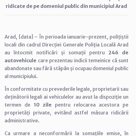
ridicate de pe domeniul public din municipiul Arad
Arad, [data] – În perioada ianuarie–prezent, polițiștii
locali din cadrul Direcției Generale Poliția Locală Arad
au întocmit notificări și somații pentru
246 de
autovehicule
care prezentau indicii temeinice că sunt
abandonate sau fără stăpân și ocupau domeniul public
al municipiului.
În conformitate cu prevederile legale, proprietarii sau
deținătorii legali ai vehiculelor au avut la dispoziție un
termen de
10 zile
pentru relocarea acestora pe
proprietăți private, evitând astfel măsura ridicării
administrative.
Ca urmare a neconformării la somațiile emise, în