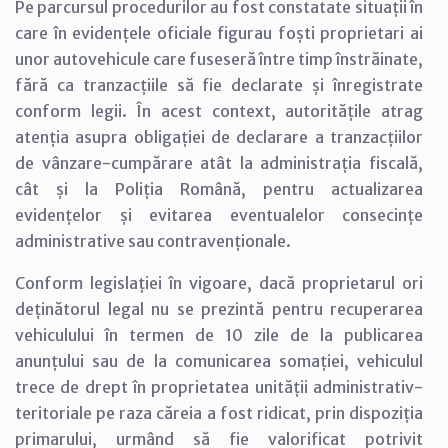
Pe parcursul procedurilor au fost constatate situații în
care în evidențele oficiale figurau foști proprietari ai
unor autovehicule care fuseseră între timp înstrăinate,
fără ca tranzacțiile să fie declarate și înregistrate
conform legii. În acest context, autoritățile atrag
atenția asupra obligației de declarare a tranzacțiilor
de vânzare-cumpărare atât la administrația fiscală,
cât și la Poliția Română, pentru actualizarea
evidențelor și evitarea eventualelor consecințe
administrative sau contravenționale.
Conform legislației în vigoare, dacă proprietarul ori
deținătorul legal nu se prezintă pentru recuperarea
vehiculului în termen de 10 zile de la publicarea
anunțului sau de la comunicarea somației, vehiculul
trece de drept în proprietatea unității administrativ-
teritoriale pe raza căreia a fost ridicat, prin dispoziția
primarului, urmând să fie valorificat potrivit