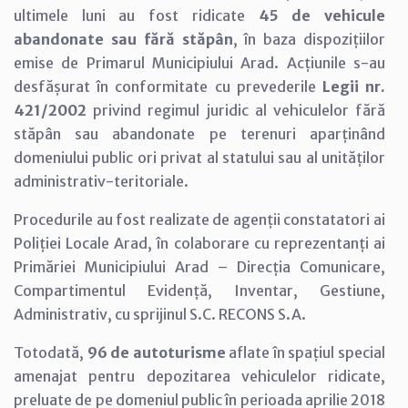
ultimele luni au fost ridicate
45 de vehicule
abandonate sau fără stăpân
, în baza dispozițiilor
emise de Primarul Municipiului Arad. Acțiunile s-au
desfășurat în conformitate cu prevederile
Legii nr.
421/2002
privind regimul juridic al vehiculelor fără
stăpân sau abandonate pe terenuri aparținând
domeniului public ori privat al statului sau al unităților
administrativ-teritoriale.
Procedurile au fost realizate de agenții constatatori ai
Poliției Locale Arad, în colaborare cu reprezentanți ai
Primăriei Municipiului Arad – Direcția Comunicare,
Compartimentul Evidență, Inventar, Gestiune,
Administrativ, cu sprijinul S.C. RECONS S.A.
Totodată,
96 de autoturisme
aflate în spațiul special
amenajat pentru depozitarea vehiculelor ridicate,
preluate de pe domeniul public în perioada aprilie 2018