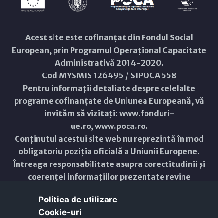
Acest site este cofinanțat din Fondul Social
European, prin Programul Operațional Capacitate
Administrativă 2014-2020.
Cod MYSMIS 126495 / SIPOCA 558
Pentru informații detaliate despre celelalte
programe cofinanțate de Uniunea Europeană, vă
invităm să vizitați:
www.fonduri-
ue.ro
,
www.poca.ro
.
Conținutul acestui site web nu reprezintă în mod
obligatoriu poziția oficială a Uniunii Europene.
Întreaga responsabilitate asupra corectitudinii și
coerenței informațiilor prezentate revine
inițiatorilor site-ului web.
Politica de utilizare
Cookie-uri‎
Copyright © 2021 - 2026 -
Primăria Municipiului ARAD