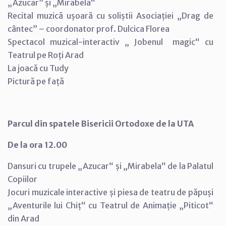
„Azucar” și „Mirabela“
Recital muzică ușoară cu soliștii Asociației „Drag de
cântec” – coordonator prof. Dulcica Florea
Spectacol muzical-interactiv „ Jobenul magic“ cu
Teatrul pe Roți Arad
La joacă cu Tudy
Pictură pe față
Parcul din spatele Bisericii Ortodoxe de la UTA
De la ora 12.00
Dansuri cu trupele „Azucar“ și „Mirabela“ de la Palatul
Copiilor
Jocuri muzicale interactive și piesa de teatru de păpuși
„Aventurile lui Chiț“ cu Teatrul de Animație „Piticot“
din Arad