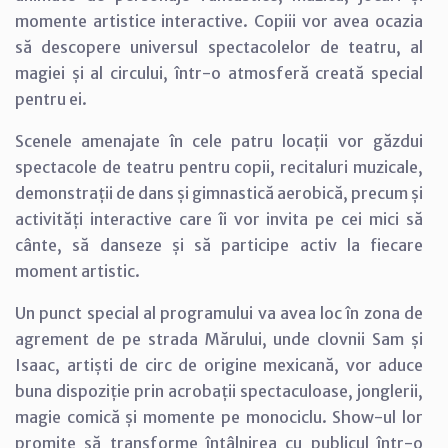
momente artistice interactive. Copiii vor avea ocazia
să descopere universul spectacolelor de teatru, al
magiei și al circului, într-o atmosferă creată special
pentru ei.
Scenele amenajate în cele patru locații vor găzdui
spectacole de teatru pentru copii, recitaluri muzicale,
demonstrații de dans și gimnastică aerobică, precum și
activități interactive care îi vor invita pe cei mici să
cânte, să danseze și să participe activ la fiecare
moment artistic.
Un punct special al programului va avea loc în zona de
agrement de pe strada Mărului, unde clovnii Sam și
Isaac, artiști de circ de origine mexicană, vor aduce
buna dispoziție prin acrobații spectaculoase, jonglerii,
magie comică și momente pe monociclu. Show-ul lor
promite să transforme întâlnirea cu publicul într-o